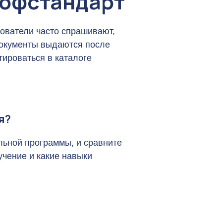
рофстандарт
Эзотерика
ователи часто спрашивают,
Асторология
 документы выдаются после
тироваться в каталоге
Нумерология
Таро
я?
льной программы, и сравните
Все курсы
учение и какие навыки