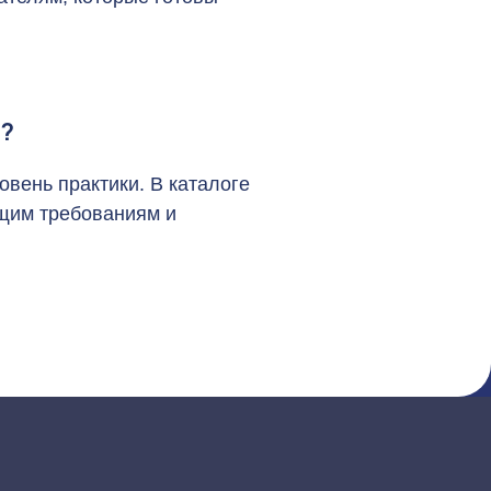
а?
вень практики. В каталоге
щим требованиям и