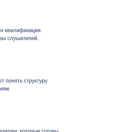
ся квалификация
ывы слушателей.
т понять структуру
иям.
ателям, которые готовы